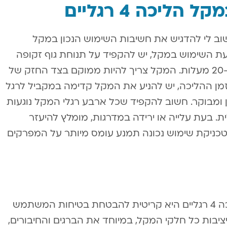
ליכה 4 רגליים
וב לי להדגיש את חשיבות השימוש הנכון במקל
ת. בעת השימוש במקל, יש להקפיד על תנוחת גוף זקופה
כאשר המרפקים כפופים בזווית של כ-20-30 מעלות. המקל צריך להיות ממוקם בצד החזק של
”מ מכף הרגל. בזמן ההליכה, יש להניע את המקל קדימה במקביל לרגל
ומבוקר. חשוב להקפיד שכל ארבע רגלי המקל נוגעות
. בעת עלייה או ירידה במדרגות, מומלץ להיעזר
טכניקת שימוש נכונה תמנע עומס מיותר על המפרקים
שמירה על תחזוקה נכונה של מקל ההליכה 4 רגליים היא קריטית להבטחת בטיחות המשתמש
ציבות כל חלקי המקל, במיוחד את הברגים והחיבורים,