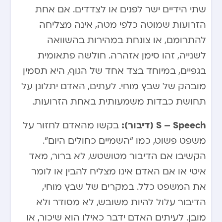
שתי הידיים ישר לפנים או לצדדים. אם אחת
הזרועות שמוטה כלפי מטה, אינה מצליחה
להתרומם, או צונחת במהירות בהשוואה
לשנייה, זהו סימן אזהרה. חולשה פתאומית
בגפיים, במיוחד בצד אחד של הגוף, היא תסמין
מובהק של שבץ מוחי. לעתים, האדם יתלונן על
תחושת כבדות משמעותית באחת הזרועות.
S – Speech (דיבור):
בקשו מהאדם לחזור על
משפט פשוט, כמו “השמיים כחולים היום”.
הקשיבו אם הדיבור מטושטש, לא ברור, מאד
איטי או אם האדם אינו מצליח להבין או לומר
את המשפט כלל. במקרים של שבץ מוחי,
הדיבור עלול להיות משובש, לא מסודר ולא
מובן. לעיתים האדם ידבר כאילו הוא שיכור, או