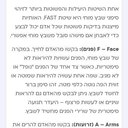
אחת השיטות היעילות והפשוטות ביותר לזיהוי
סימני שבץ מוחי היא שיטת FAST. האותיות
מייצגות בדיקות פשוטות שכל אדם יכול לבצע
כדי לאבחן אם מישהו סובל משבץ מוחי אפשרי.
F – Face (פנים):
בקשו מהאדם לחייך. במקרה
של שבץ מוחי, הפנים עשויות להיראות לא
סימטריות, כאשר צד אחד של הפנים “נופל” או
לא מגיב. שפה אחת עשויה להיראות שמוטה או
זווית הפה נוטה כלפי מטה. זהו סימן ברור
לחשד לשבץ. ניתן לבקש מהאדם גם להראות
שיניים או לעשות פרצוף – היעדר תנועה
סימטרית של שרירי הפנים מחשיד לשבץ.
A – Arms (זרועות):
בקשו מהאדם להרים את