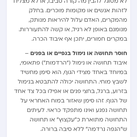
לא מסוגל להבין מה קורה סביבו, או לא מצליח
לזהות אנשים או מקומות מוכרים. בחלק
מהמקרים, האדם עלול להיראות מנותק,
מנומנם באופן לא רגיל, או קשה להתעוררות.
במקרים חמורים, יתכן אף איבוד הכרה.
חוסר תחושה או נימול בגפיים או בפנים
–
איבוד תחושה או נימול (“הרדמות”) פתאומי,
במיוחד באחד מצידי הגוף, הוא סימן מחשיד
לשבץ מוחי. התחושה יכולה להתבטא בנימול
בזרוע, ברגל, בחצי פנים או אפילו בכל צד אחד
של הגוף. זהו סימן שאזור במוח האחראי על
תחושה נפגע ואינו מתפקד כראוי. לעיתים
התחושה מתוארת כ”עקצוץ” או תחושה
ש”הגפה נרדמה” ללא סיבה ברורה.